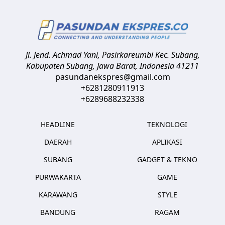
Jl. Jend. Achmad Yani, Pasirkareumbi
Kec. Subang,
Kabupaten Subang, Jawa Barat
,
Indonesia
41211
pasundanekspres@gmail.com
+6281280911913
+6289688232338
HEADLINE
TEKNOLOGI
DAERAH
APLIKASI
SUBANG
GADGET & TEKNO
PURWAKARTA
GAME
KARAWANG
STYLE
BANDUNG
RAGAM