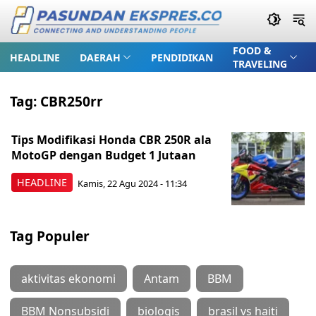
FOOD &
HEADLINE
DAERAH
PENDIDIKAN
TRAVELING
Tag:
CBR250rr
Tips Modifikasi Honda CBR 250R ala
MotoGP dengan Budget 1 Jutaan
HEADLINE
Kamis, 22 Agu 2024 - 11:34
Tag Populer
aktivitas ekonomi
Antam
BBM
BBM Nonsubsidi
biologis
brasil vs haiti