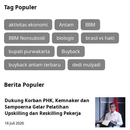
Tag Populer
aktivitas ekonomi
Antam
BBM
BBM Nonsubsidi
biologis
brasil vs haiti
bupati purwakarta
Buyback
buyback antam terbaru
dedi mulyadi
Berita Populer
Dukung Korban PHK, Kemnaker dan
Sampoerna Gelar Pelatihan
Upskilling dan Reskilling Pekerja
16 Juli 2026