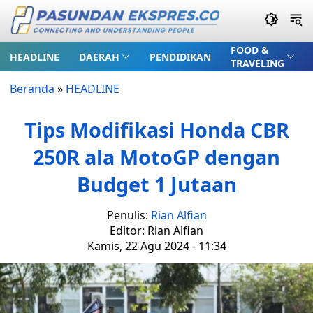
FOOD &
HEADLINE
DAERAH
PENDIDIKAN
TRAVELING
Beranda
»
HEADLINE
Tips Modifikasi Honda CBR
250R ala MotoGP dengan
Budget 1 Jutaan
Penulis:
Rian Alfian
Editor: Rian Alfian
Kamis, 22 Agu 2024 - 11:34