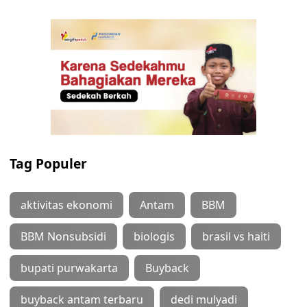
Tag Populer
aktivitas ekonomi
Antam
BBM
BBM Nonsubsidi
biologis
brasil vs haiti
bupati purwakarta
Buyback
buyback antam terbaru
dedi mulyadi