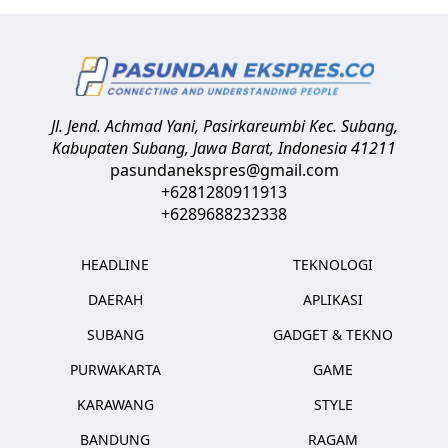
Jl. Jend. Achmad Yani, Pasirkareumbi
Kec. Subang,
Kabupaten Subang, Jawa Barat
,
Indonesia
41211
pasundanekspres@gmail.com
+6281280911913
+6289688232338
HEADLINE
TEKNOLOGI
DAERAH
APLIKASI
SUBANG
GADGET & TEKNO
PURWAKARTA
GAME
KARAWANG
STYLE
BANDUNG
RAGAM