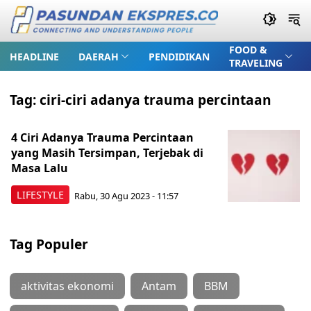
FOOD &
HEADLINE
DAERAH
PENDIDIKAN
TRAVELING
Tag:
ciri-ciri adanya trauma percintaan
4 Ciri Adanya Trauma Percintaan
yang Masih Tersimpan, Terjebak di
Masa Lalu
LIFESTYLE
Rabu, 30 Agu 2023 - 11:57
Tag Populer
aktivitas ekonomi
Antam
BBM