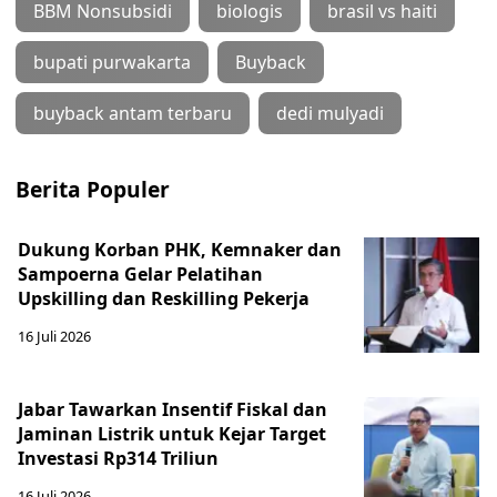
BBM Nonsubsidi
biologis
brasil vs haiti
bupati purwakarta
Buyback
buyback antam terbaru
dedi mulyadi
Berita Populer
Dukung Korban PHK, Kemnaker dan
Sampoerna Gelar Pelatihan
Upskilling dan Reskilling Pekerja
16 Juli 2026
Jabar Tawarkan Insentif Fiskal dan
Jaminan Listrik untuk Kejar Target
Investasi Rp314 Triliun
16 Juli 2026