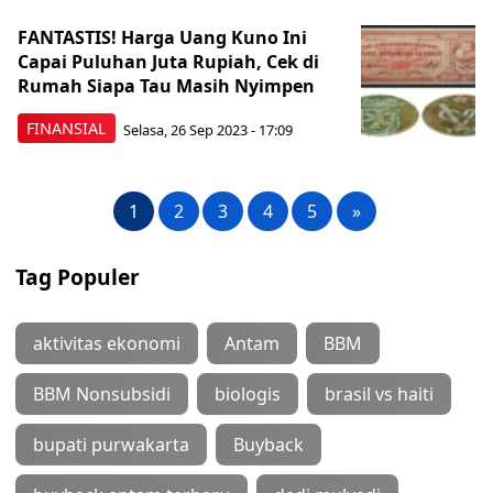
FANTASTIS! Harga Uang Kuno Ini
Capai Puluhan Juta Rupiah, Cek di
Rumah Siapa Tau Masih Nyimpen
FINANSIAL
Selasa, 26 Sep 2023 - 17:09
1
2
3
4
5
»
Tag Populer
aktivitas ekonomi
Antam
BBM
BBM Nonsubsidi
biologis
brasil vs haiti
bupati purwakarta
Buyback