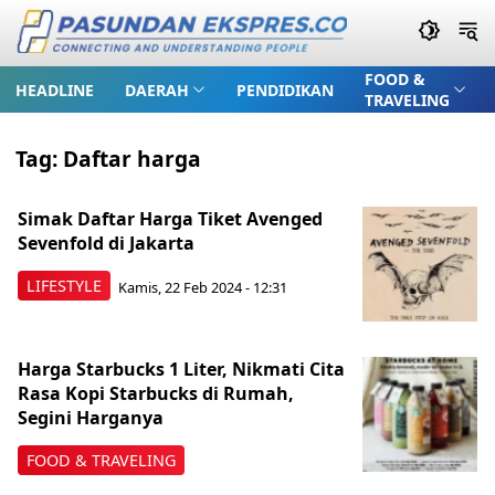
FOOD &
HEADLINE
DAERAH
PENDIDIKAN
TRAVELING
Tag:
Daftar harga
Simak Daftar Harga Tiket Avenged
Sevenfold di Jakarta
LIFESTYLE
Kamis, 22 Feb 2024 - 12:31
Harga Starbucks 1 Liter, Nikmati Cita
Rasa Kopi Starbucks di Rumah,
Segini Harganya
FOOD & TRAVELING