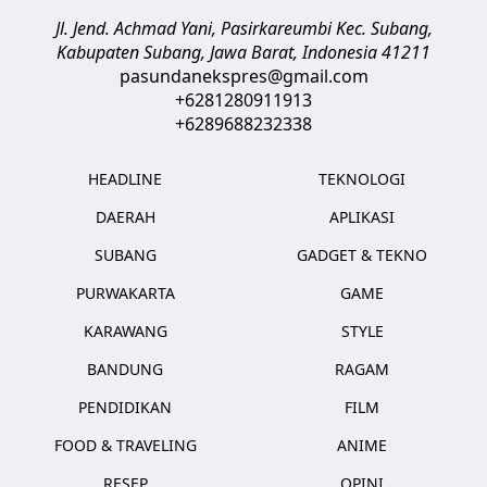
Jl. Jend. Achmad Yani, Pasirkareumbi
Kec. Subang,
Kabupaten Subang, Jawa Barat
,
Indonesia
41211
pasundanekspres@gmail.com
+6281280911913
+6289688232338
HEADLINE
TEKNOLOGI
DAERAH
APLIKASI
SUBANG
GADGET & TEKNO
PURWAKARTA
GAME
KARAWANG
STYLE
BANDUNG
RAGAM
PENDIDIKAN
FILM
FOOD & TRAVELING
ANIME
RESEP
OPINI