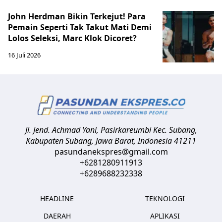
John Herdman Bikin Terkejut! Para
Pemain Seperti Tak Takut Mati Demi
Lolos Seleksi, Marc Klok Dicoret?
16 Juli 2026
Jl. Jend. Achmad Yani, Pasirkareumbi
Kec. Subang,
Kabupaten Subang, Jawa Barat
,
Indonesia
41211
pasundanekspres@gmail.com
+6281280911913
+6289688232338
HEADLINE
TEKNOLOGI
DAERAH
APLIKASI