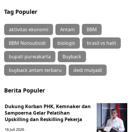
Tag Populer
aktivitas ekonomi
Antam
BBM
BBM Nonsubsidi
biologis
brasil vs haiti
bupati purwakarta
Buyback
buyback antam terbaru
dedi mulyadi
Berita Populer
Dukung Korban PHK, Kemnaker dan
Sampoerna Gelar Pelatihan
Upskilling dan Reskilling Pekerja
16 Juli 2026