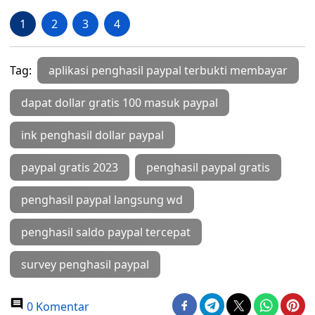
1
2
3
4
Tag:
aplikasi penghasil paypal terbukti membayar
dapat dollar gratis 100 masuk paypal
ink penghasil dollar paypal
paypal gratis 2023
penghasil paypal gratis
penghasil paypal langsung wd
penghasil saldo paypal tercepat
survey penghasil paypal
0 Komentar