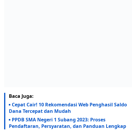
Baca Juga:
Cepat Cair! 10 Rekomendasi Web Penghasil Saldo
Dana Tercepat dan Mudah
PPDB SMA Negeri 1 Subang 2023: Proses
Pendaftaran, Persyaratan, dan Panduan Lengkap