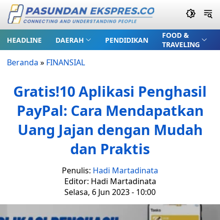
FOOD &
HEADLINE
DAERAH
PENDIDIKAN
TRAVELING
Beranda
»
FINANSIAL
Gratis!10 Aplikasi Penghasil
PayPal: Cara Mendapatkan
Uang Jajan dengan Mudah
dan Praktis
Penulis:
Hadi Martadinata
Editor: Hadi Martadinata
Selasa, 6 Jun 2023 - 10:00