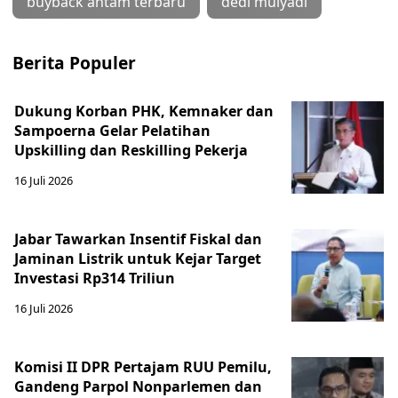
buyback antam terbaru
dedi mulyadi
Berita Populer
Dukung Korban PHK, Kemnaker dan
Sampoerna Gelar Pelatihan
Upskilling dan Reskilling Pekerja
16 Juli 2026
Jabar Tawarkan Insentif Fiskal dan
Jaminan Listrik untuk Kejar Target
Investasi Rp314 Triliun
16 Juli 2026
Komisi II DPR Pertajam RUU Pemilu,
Gandeng Parpol Nonparlemen dan