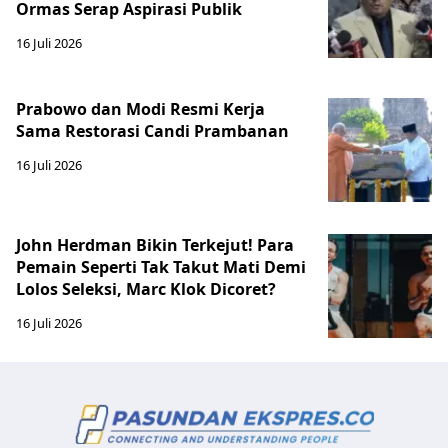
Ormas Serap Aspirasi Publik
16 Juli 2026
Prabowo dan Modi Resmi Kerja
Sama Restorasi Candi Prambanan
16 Juli 2026
John Herdman Bikin Terkejut! Para
Pemain Seperti Tak Takut Mati Demi
Lolos Seleksi, Marc Klok Dicoret?
16 Juli 2026