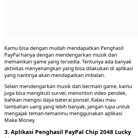
Kamu bisa dengan mudah mendapatkan Penghasil
PayPal hanya dengan mendengarkan musik dan
memainkan game yang tersedia. Tentunya ada banyak
aktivitas menyenangkan yang bisa dilakukan di aplikasi
yang nantinya akan mendapatkan imbalan.
Selain mendengarkan musik dan bermain game, kamu
juga bisa mengikuti survei, menonton video pendek,
bahkan mengisi daya baterai ponsel. Kalau mau
tambahan uang yang lebih banyak, jangan lupa untuk
mengajak teman-temanmu menggunakan aplikasi
Make Money.
3. Aplikasi Penghasil PayPal Chip 2048 Lucky