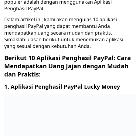
populer adalah dengan menggunakan Aplikasi
Penghasil PayPal.
Dalam artikel ini, kami akan mengulas 10 aplikasi
penghasil PayPal yang dapat membantu Anda
mendapatkan uang secara mudah dan praktis.
Simaklah ulasan berikut untuk menemukan aplikasi
yang sesuai dengan kebutuhan Anda.
Berikut 10 Aplikasi Penghasil PayPal: Cara
Mendapatkan Uang Jajan dengan Mudah
dan Praktis:
1. Aplikasi Penghasil PayPal Lucky Money