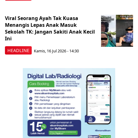
Viral Seorang Ayah Tak Kuasa
Menangis Lepas Anak Masuk
Sekolah TK: Jangan Sakiti Anak Kecil
Ini
HEADLINE
Kamis, 16 Jul 2026 - 14:30