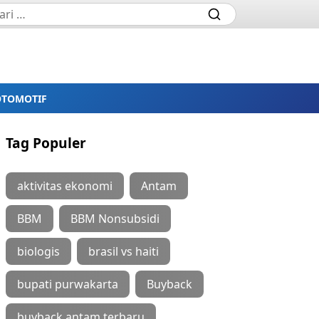
OTOMOTIF
Tag Populer
aktivitas ekonomi
Antam
BBM
BBM Nonsubsidi
biologis
brasil vs haiti
bupati purwakarta
Buyback
buyback antam terbaru