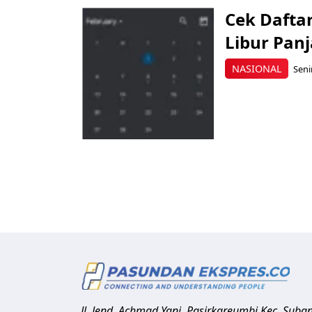
Cek Dafta
Libur Pan
NASIONAL
Seni
Jl. Jend. Achmad Yani, Pasirkareumbi
Kec. Suba