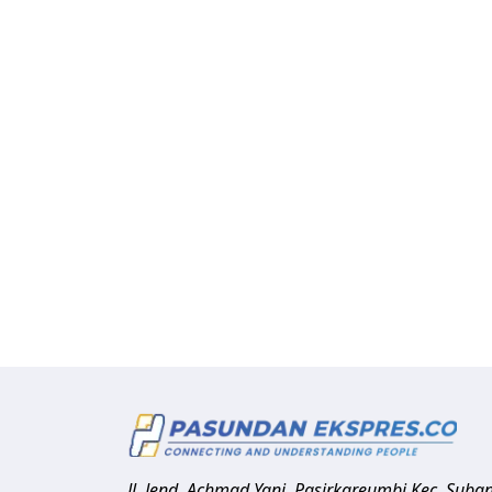
Jl. Jend. Achmad Yani, Pasirkareumbi
Kec. Suba