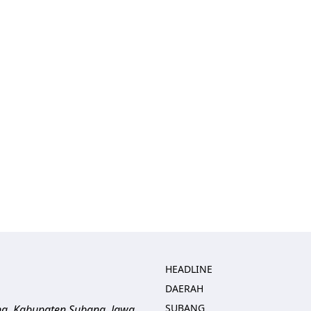
HEADLINE
DAERAH
SUBANG
ng, Kabupaten Subang, Jawa