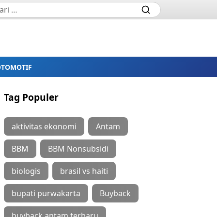
OTOMOTIF
Tag Populer
aktivitas ekonomi
Antam
BBM
BBM Nonsubsidi
biologis
brasil vs haiti
bupati purwakarta
Buyback
buyback antam terbaru