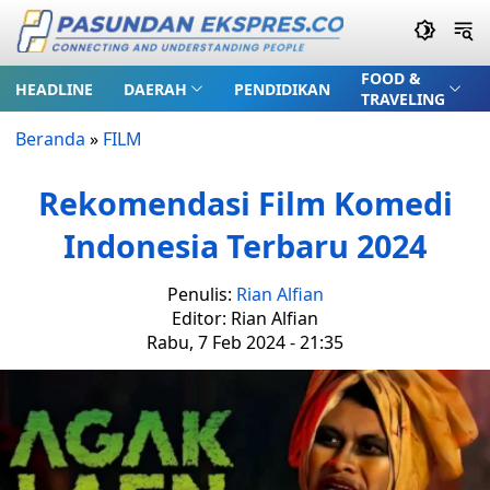
FOOD &
HEADLINE
DAERAH
PENDIDIKAN
TRAVELING
Beranda
»
FILM
Rekomendasi Film Komedi
Indonesia Terbaru 2024
Penulis:
Rian Alfian
Editor: Rian Alfian
Rabu, 7 Feb 2024 - 21:35