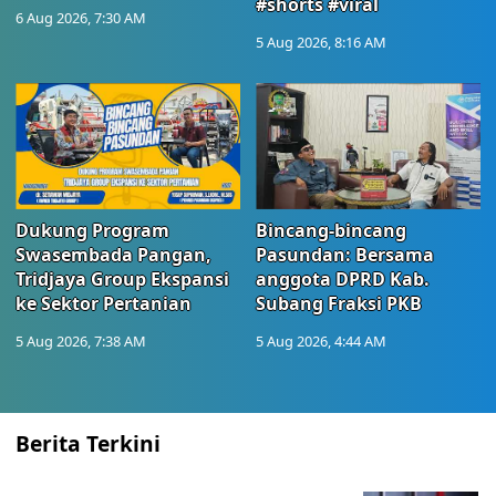
#shorts #viral
6 Aug 2026, 7:30 AM
5 Aug 2026, 8:16 AM
Dukung Program
Bincang-bincang
Swasembada Pangan,
Pasundan: Bersama
Tridjaya Group Ekspansi
anggota DPRD Kab.
ke Sektor Pertanian
Subang Fraksi PKB
5 Aug 2026, 7:38 AM
5 Aug 2026, 4:44 AM
Berita Terkini