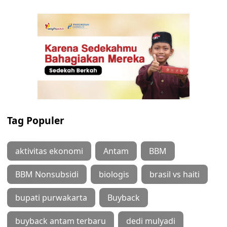
Tag Populer
aktivitas ekonomi
Antam
BBM
BBM Nonsubsidi
biologis
brasil vs haiti
bupati purwakarta
Buyback
buyback antam terbaru
dedi mulyadi