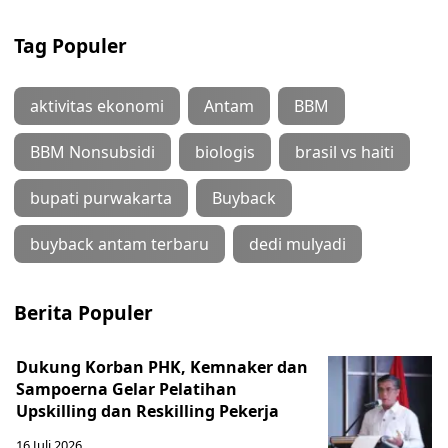
Tag Populer
aktivitas ekonomi
Antam
BBM
BBM Nonsubsidi
biologis
brasil vs haiti
bupati purwakarta
Buyback
buyback antam terbaru
dedi mulyadi
Berita Populer
Dukung Korban PHK, Kemnaker dan
Sampoerna Gelar Pelatihan
Upskilling dan Reskilling Pekerja
16 Juli 2026