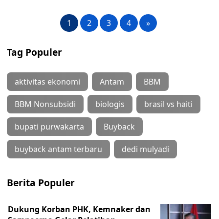
1
2
3
4
»
Tag Populer
aktivitas ekonomi
Antam
BBM
BBM Nonsubsidi
biologis
brasil vs haiti
bupati purwakarta
Buyback
buyback antam terbaru
dedi mulyadi
Berita Populer
Dukung Korban PHK, Kemnaker dan