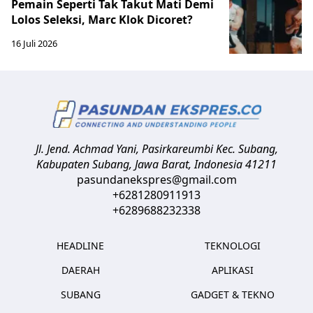
Pemain Seperti Tak Takut Mati Demi
Lolos Seleksi, Marc Klok Dicoret?
16 Juli 2026
Jl. Jend. Achmad Yani, Pasirkareumbi
Kec. Subang,
Kabupaten Subang, Jawa Barat
,
Indonesia
41211
pasundanekspres@gmail.com
+6281280911913
+6289688232338
HEADLINE
TEKNOLOGI
DAERAH
APLIKASI
SUBANG
GADGET & TEKNO