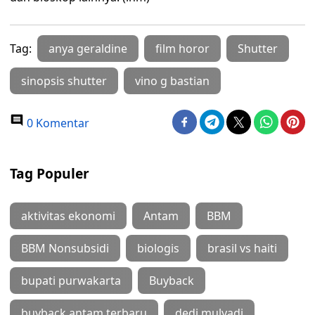
Tag:
anya geraldine
film horor
Shutter
sinopsis shutter
vino g bastian
0 Komentar
Tag Populer
aktivitas ekonomi
Antam
BBM
BBM Nonsubsidi
biologis
brasil vs haiti
bupati purwakarta
Buyback
buyback antam terbaru
dedi mulyadi