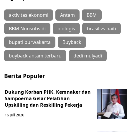
aktivitas ekonomi
Antam
BBM
BBM Nonsubsidi
biologis
brasil vs haiti
bupati purwakarta
Buyback
buyback antam terbaru
dedi mulyadi
Berita Populer
Dukung Korban PHK, Kemnaker dan
Sampoerna Gelar Pelatihan
Upskilling dan Reskilling Pekerja
16 Juli 2026