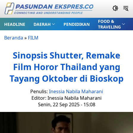
FOOD &
HEADLINE
DAERAH
PENDIDIKAN
TRAVELING
Beranda
»
FILM
Sinopsis Shutter, Remake
Film Horor Thailand yang
Tayang Oktober di Bioskop
Penulis:
Inessia Nabila Maharani
Editor: Inessia Nabila Maharani
Senin, 22 Sep 2025 - 15:08