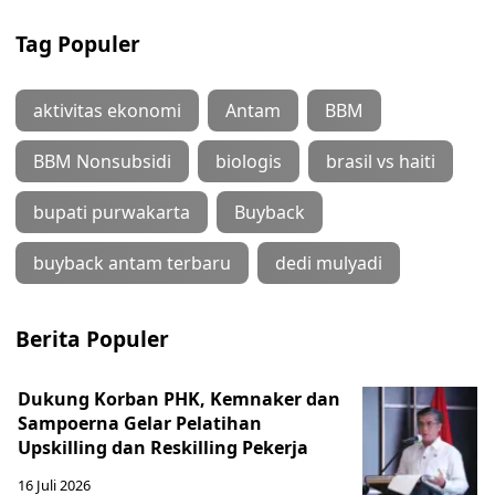
Tag Populer
aktivitas ekonomi
Antam
BBM
BBM Nonsubsidi
biologis
brasil vs haiti
bupati purwakarta
Buyback
buyback antam terbaru
dedi mulyadi
Berita Populer
Dukung Korban PHK, Kemnaker dan
Sampoerna Gelar Pelatihan
Upskilling dan Reskilling Pekerja
16 Juli 2026