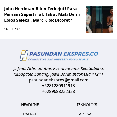
John Herdman Bikin Terkejut! Para
Pemain Seperti Tak Takut Mati Demi
Lolos Seleksi, Marc Klok Dicoret?
16 Juli 2026
Jl. Jend. Achmad Yani, Pasirkareumbi
Kec. Subang,
Kabupaten Subang, Jawa Barat
,
Indonesia
41211
pasundanekspres@gmail.com
+6281280911913
+6289688232338
HEADLINE
TEKNOLOGI
DAERAH
APLIKASI