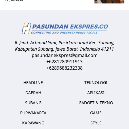
Jl. Jend. Achmad Yani, Pasirkareumbi
Kec. Subang,
Kabupaten Subang, Jawa Barat
,
Indonesia
41211
pasundanekspres@gmail.com
+6281280911913
+6289688232338
HEADLINE
TEKNOLOGI
DAERAH
APLIKASI
SUBANG
GADGET & TEKNO
PURWAKARTA
GAME
KARAWANG
STYLE