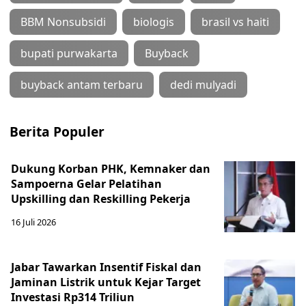
BBM Nonsubsidi
biologis
brasil vs haiti
bupati purwakarta
Buyback
buyback antam terbaru
dedi mulyadi
Berita Populer
Dukung Korban PHK, Kemnaker dan
Sampoerna Gelar Pelatihan
Upskilling dan Reskilling Pekerja
16 Juli 2026
Jabar Tawarkan Insentif Fiskal dan
Jaminan Listrik untuk Kejar Target
Investasi Rp314 Triliun