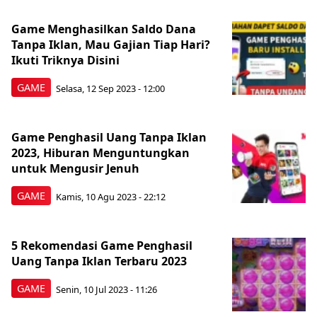
Game Menghasilkan Saldo Dana
Tanpa Iklan, Mau Gajian Tiap Hari?
Ikuti Triknya Disini
GAME
Selasa, 12 Sep 2023 - 12:00
Game Penghasil Uang Tanpa Iklan
2023, Hiburan Menguntungkan
untuk Mengusir Jenuh
GAME
Kamis, 10 Agu 2023 - 22:12
5 Rekomendasi Game Penghasil
Uang Tanpa Iklan Terbaru 2023
GAME
Senin, 10 Jul 2023 - 11:26