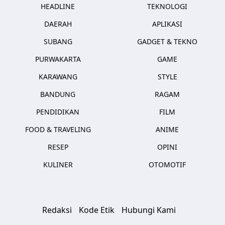
HEADLINE
TEKNOLOGI
DAERAH
APLIKASI
SUBANG
GADGET & TEKNO
PURWAKARTA
GAME
KARAWANG
STYLE
BANDUNG
RAGAM
PENDIDIKAN
FILM
FOOD & TRAVELING
ANIME
RESEP
OPINI
KULINER
OTOMOTIF
Redaksi
Kode Etik
Hubungi Kami