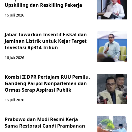
Upskilling dan Reskilling Pekerja
16 Juli 2026
Jabar Tawarkan Insentif Fiskal dan
Jaminan Listrik untuk Kejar Target
Investasi Rp314 Triliun
16 Juli 2026
Komisi II DPR Pertajam RUU Pemilu,
Gandeng Parpol Nonparlemen dan
Ormas Serap Aspirasi Publik
16 Juli 2026
Prabowo dan Modi Resmi Kerja
Sama Restorasi Candi Prambanan