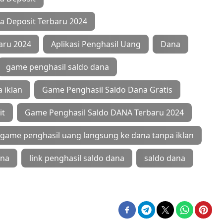
a Deposit Terbaru 2024
aru 2024
Aplikasi Penghasil Uang
Dana
game penghasil saldo dana
 iklan
Game Penghasil Saldo Dana Gratis
it
Game Penghasil Saldo DANA Terbaru 2024
game penghasil uang langsung ke dana tanpa iklan
ana
link penghasil saldo dana
saldo dana