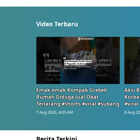
Video Terbaru
Emak-emak Kompak Grebek
Aksi B
Rumah Diduga Jual Obat
Korba
Terlarang #shorts #viral #subang
#viral
7 Aug 2026, 4:05 AM
6 Aug 20
Berita Terkini