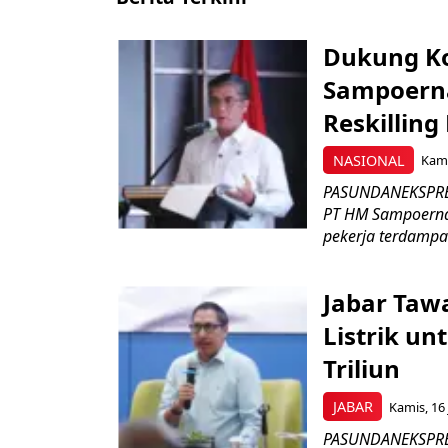
Dukung K
Sampoerna
Reskilling
NASIONAL
Kami
PASUNDANEKSPRES
PT HM Sampoerna
pekerja terdampa
Jabar Tawa
Listrik un
Triliun
JABAR
Kamis, 16 
PASUNDANEKSPRES