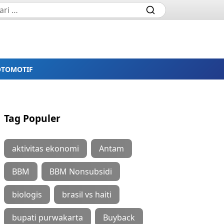
OTOMOTIF
Tag Populer
aktivitas ekonomi
Antam
BBM
BBM Nonsubsidi
biologis
brasil vs haiti
bupati purwakarta
Buyback