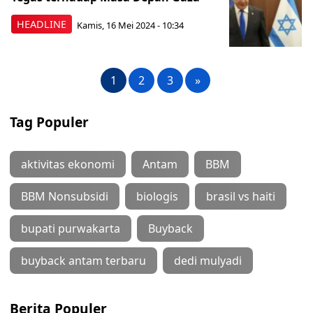
HEADLINE
Kamis, 16 Mei 2024 - 10:34
1
2
3
»
Tag Populer
aktivitas ekonomi
Antam
BBM
BBM Nonsubsidi
biologis
brasil vs haiti
bupati purwakarta
Buyback
buyback antam terbaru
dedi mulyadi
Berita Populer