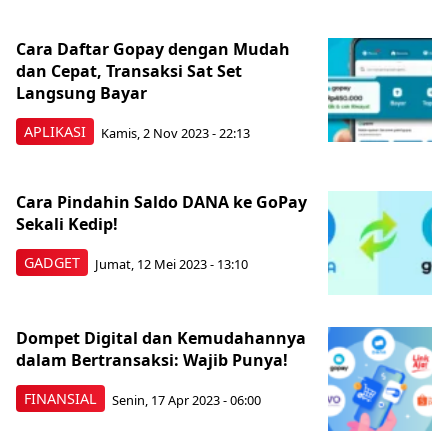
Cara Daftar Gopay dengan Mudah
dan Cepat, Transaksi Sat Set
Langsung Bayar
APLIKASI
Kamis, 2 Nov 2023 - 22:13
Cara Pindahin Saldo DANA ke GoPay
Sekali Kedip!
GADGET
Jumat, 12 Mei 2023 - 13:10
Dompet Digital dan Kemudahannya
dalam Bertransaksi: Wajib Punya!
FINANSIAL
Senin, 17 Apr 2023 - 06:00