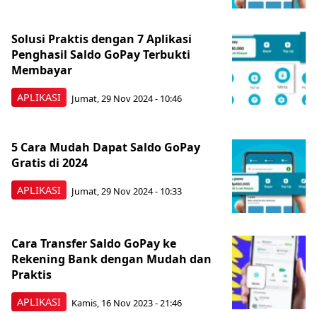
Solusi Praktis dengan 7 Aplikasi
Penghasil Saldo GoPay Terbukti
Membayar
APLIKASI
Jumat, 29 Nov 2024 - 10:46
5 Cara Mudah Dapat Saldo GoPay
Gratis di 2024
APLIKASI
Jumat, 29 Nov 2024 - 10:33
Cara Transfer Saldo GoPay ke
Rekening Bank dengan Mudah dan
Praktis
APLIKASI
Kamis, 16 Nov 2023 - 21:46