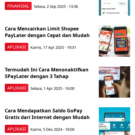
FINANSIAL
Selasa, 2 Sep 2025 - 13:36
Cara Mencairkan Limit Shopee
PayLater dengan Cepat dan Mudah
APLIKASI
Kamis, 17 Apr 2025 - 19:31
Termudah Ini Cara Menonaktifkan
SPayLater dengan 3 Tahap
APLIKASI
Selasa, 1 Apr 2025 - 16:00
Cara Mendapatkan Saldo GoPay
Gratis dari Internet dengan Mudah
APLIKASI
Kamis, 5 Des 2024 - 18:00