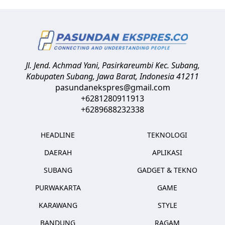
Jl. Jend. Achmad Yani, Pasirkareumbi
Kec. Subang,
Kabupaten Subang, Jawa Barat
,
Indonesia
41211
pasundanekspres@gmail.com
+6281280911913
+6289688232338
HEADLINE
TEKNOLOGI
DAERAH
APLIKASI
SUBANG
GADGET & TEKNO
PURWAKARTA
GAME
KARAWANG
STYLE
BANDUNG
RAGAM