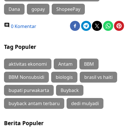
Dana
gopay
ShopeePay
0 Komentar
Tag Populer
aktivitas ekonomi
Antam
BBM
BBM Nonsubsidi
biologis
brasil vs haiti
bupati purwakarta
Buyback
buyback antam terbaru
dedi mulyadi
Berita Populer