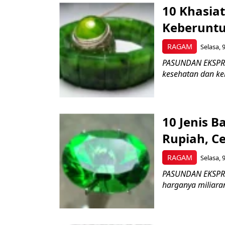
10 Khasia
Keberuntu
RAGAM
Selasa, 
PASUNDAN EKSPRES 
kesehatan dan keb
10 Jenis B
Rupiah, Ce
RAGAM
Selasa, 
PASUNDAN EKSPRES 
harganya miliaran r