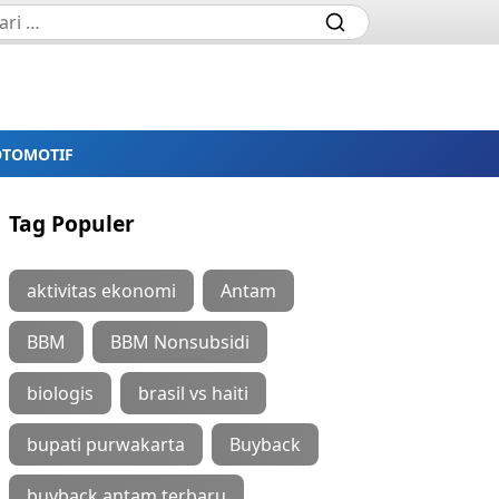
OTOMOTIF
Tag Populer
aktivitas ekonomi
Antam
BBM
BBM Nonsubsidi
biologis
brasil vs haiti
bupati purwakarta
Buyback
buyback antam terbaru