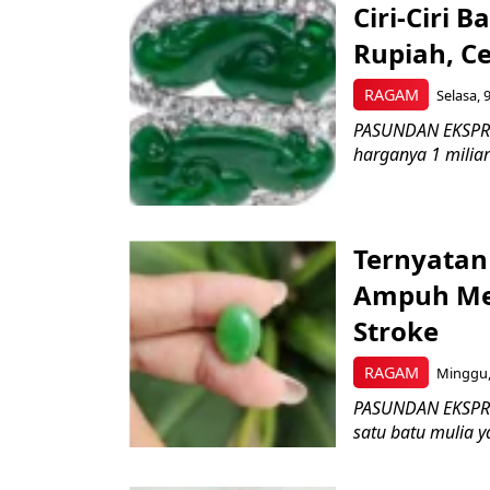
Ciri-Ciri 
Rupiah, Cek
RAGAM
Selasa, 
PASUNDAN EKSPRES 
harganya 1 miliar r
Ternyatan
Ampuh Men
Stroke
RAGAM
Minggu,
PASUNDAN EKSPRES
satu batu mulia ya