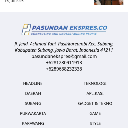
16 Juli 2026
Jl. Jend. Achmad Yani, Pasirkareumbi
Kec. Subang,
Kabupaten Subang, Jawa Barat
,
Indonesia
41211
pasundanekspres@gmail.com
+6281280911913
+6289688232338
HEADLINE
TEKNOLOGI
DAERAH
APLIKASI
SUBANG
GADGET & TEKNO
PURWAKARTA
GAME
KARAWANG
STYLE