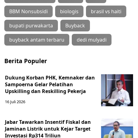
BBM Nonsubsidi
biologis
brasil vs haiti
bupati purwakarta
Buyback
buyback antam terbaru
dedi mulyadi
Berita Populer
Dukung Korban PHK, Kemnaker dan
Sampoerna Gelar Pelatihan
Upskilling dan Reskilling Pekerja
16 Juli 2026
Jabar Tawarkan Insentif Fiskal dan
Jaminan Listrik untuk Kejar Target
Investasi Rp314 Triliun