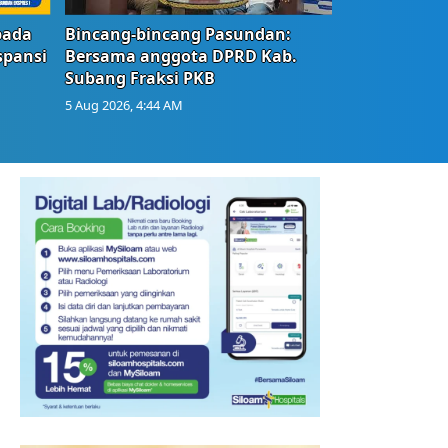
bada
Bincang-bincang Pasundan:
spansi
Bersama anggota DPRD Kab.
Subang Fraksi PKB
5 Aug 2026, 4:44 AM