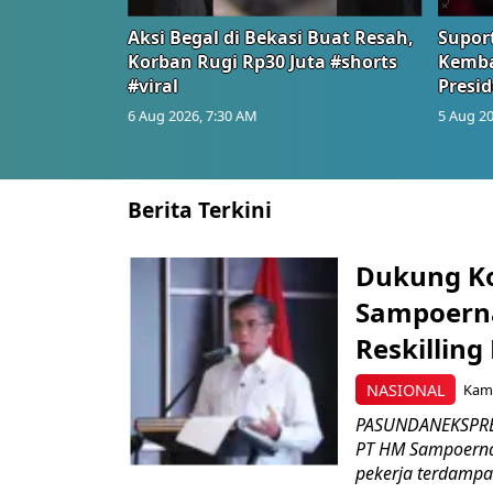
Aksi Begal di Bekasi Buat Resah,
Suport
Korban Rugi Rp30 Juta #shorts
Kemba
#viral
Presid
6 Aug 2026, 7:30 AM
5 Aug 20
Berita Terkini
Dukung K
Sampoerna
Reskilling
NASIONAL
Kami
PASUNDANEKSPRES
PT HM Sampoerna
pekerja terdampa