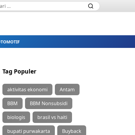
OTOMOTIF
Tag Populer
aktivitas ekonomi
Antam
BBM
BBM Nonsubsidi
biologis
brasil vs haiti
bupati purwakarta
Buyback