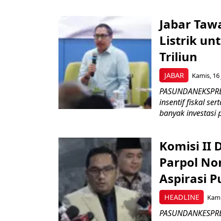
Jabar Tawa
Listrik un
Triliun
JABAR
Kamis, 16 
PASUNDANEKSPRES
insentif fiskal s
banyak investasi 
Komisi II
Parpol No
Aspirasi P
HEADLINE
Kami
PASUNDANKESPRES