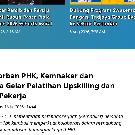
er Persib dan Persija
Dukung Program Swasem
li Rusuh Pasca Piala
Pangan, Tridjaya Group Ek
en 2026 #shorts #viral
ke Sektor Pertanian
26, 8:16 AM
5 Aug 2026, 7:38 AM
orban PHK, Kemnaker dan
 Gelar Pelatihan Upskilling dan
 Pekerja
s, 16 Jul 2026 - 14:44
.CO- Kementerian Ketenagakerjaan (Kemnaker) bersama
 Tbk kembali memperkuat kolaborasi dalam mendukung
k pemutusan hubungan kerja (PHK)...