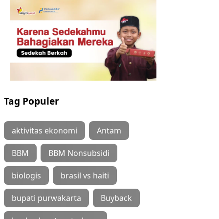
Tag Populer
aktivitas ekonomi
Antam
BBM
BBM Nonsubsidi
biologis
brasil vs haiti
bupati purwakarta
Buyback