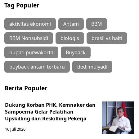
Tag Populer
aktivitas ekonomi
Antam
BBM
BBM Nonsubsidi
biologis
brasil vs haiti
bupati purwakarta
Buyback
buyback antam terbaru
dedi mulyadi
Berita Populer
Dukung Korban PHK, Kemnaker dan
Sampoerna Gelar Pelatihan
Upskilling dan Reskilling Pekerja
16 Juli 2026