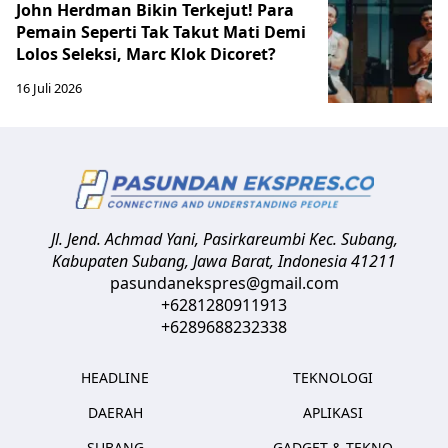
John Herdman Bikin Terkejut! Para
Pemain Seperti Tak Takut Mati Demi
Lolos Seleksi, Marc Klok Dicoret?
16 Juli 2026
Jl. Jend. Achmad Yani, Pasirkareumbi
Kec. Subang,
Kabupaten Subang, Jawa Barat
,
Indonesia
41211
pasundanekspres@gmail.com
+6281280911913
+6289688232338
HEADLINE
TEKNOLOGI
DAERAH
APLIKASI
SUBANG
GADGET & TEKNO