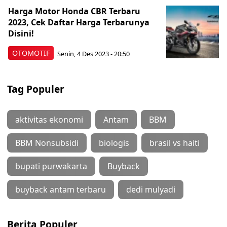
Harga Motor Honda CBR Terbaru
2023, Cek Daftar Harga Terbarunya
Disini!
OTOMOTIF
Senin, 4 Des 2023 - 20:50
Tag Populer
aktivitas ekonomi
Antam
BBM
BBM Nonsubsidi
biologis
brasil vs haiti
bupati purwakarta
Buyback
buyback antam terbaru
dedi mulyadi
Berita Populer