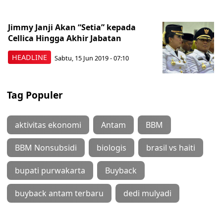
Jimmy Janji Akan “Setia” kepada
Cellica Hingga Akhir Jabatan
HEADLINE
Sabtu, 15 Jun 2019 - 07:10
Tag Populer
aktivitas ekonomi
Antam
BBM
BBM Nonsubsidi
biologis
brasil vs haiti
bupati purwakarta
Buyback
buyback antam terbaru
dedi mulyadi