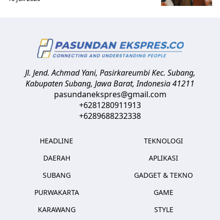
Jl. Jend. Achmad Yani, Pasirkareumbi
Kec. Subang,
Kabupaten Subang, Jawa Barat
,
Indonesia
41211
pasundanekspres@gmail.com
+6281280911913
+6289688232338
HEADLINE
TEKNOLOGI
DAERAH
APLIKASI
SUBANG
GADGET & TEKNO
PURWAKARTA
GAME
KARAWANG
STYLE