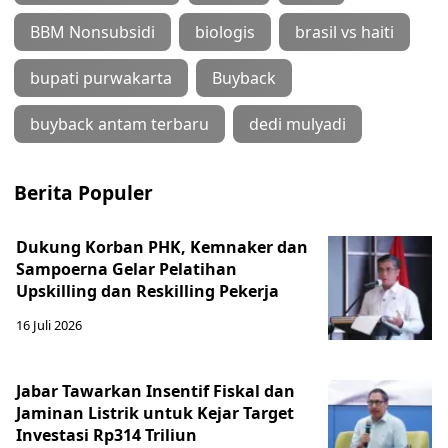
BBM Nonsubsidi
biologis
brasil vs haiti
bupati purwakarta
Buyback
buyback antam terbaru
dedi mulyadi
Berita Populer
Dukung Korban PHK, Kemnaker dan
Sampoerna Gelar Pelatihan
Upskilling dan Reskilling Pekerja
16 Juli 2026
Jabar Tawarkan Insentif Fiskal dan
Jaminan Listrik untuk Kejar Target
Investasi Rp314 Triliun