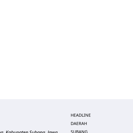
HEADLINE
DAERAH
SUBANG
ng, Kabupaten Subang, Jawa