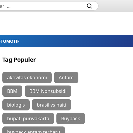
OTOMOTIF
Tag Populer
aktivitas ekonomi
Antam
BBM
BBM Nonsubsidi
biologis
brasil vs haiti
bupati purwakarta
Buyback
buyback antam terbaru