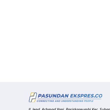
Jl. Jend. Achmad Yani, Pasirkareumbi
Kec. Suba