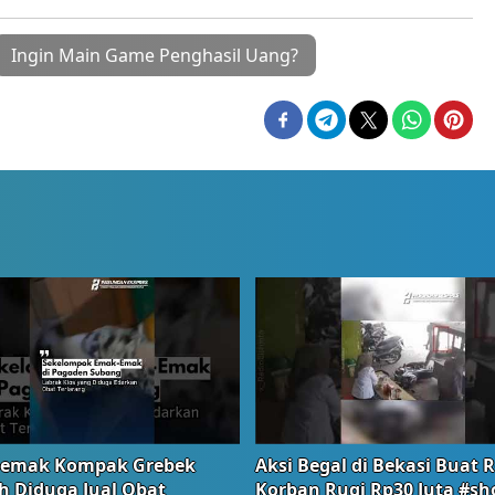
Ingin Main Game Penghasil Uang?
emak Kompak Grebek
Aksi Begal di Bekasi Buat 
 Diduga Jual Obat
Korban Rugi Rp30 Juta #sh