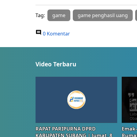
Tag:
game
game penghasil uang
0 Komentar
Video Terbaru
RAPAT PARIPURNA DPRD
Emak-
KABUPATEN SUBANG | Jumat, 8
Rumah