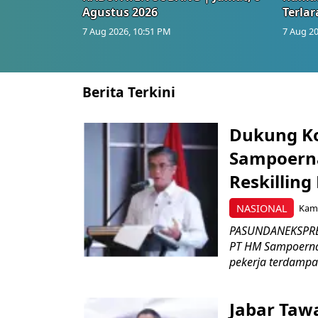
Agustus 2026
Terlar
7 Aug 2026, 10:51 PM
7 Aug 20
Berita Terkini
Dukung K
Sampoerna
Reskilling
NASIONAL
Kami
PASUNDANEKSPRES
PT HM Sampoerna
pekerja terdampa
Jabar Tawa