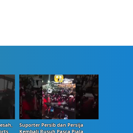
Resah,
Suporter Persib dan Persija
orts
Kembali Rusuh Pasca Piala