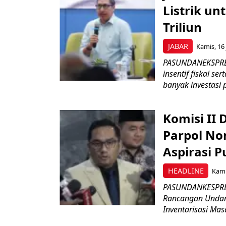
Listrik un
Triliun
JABAR
Kamis, 16 
PASUNDANEKSPRES
insentif fiskal s
banyak investasi 
Komisi II
Parpol No
Aspirasi P
HEADLINE
Kami
PASUNDANKESPRES
Rancangan Undan
Inventarisasi Mas