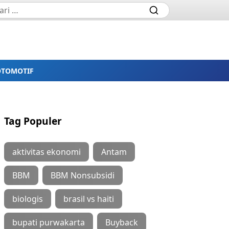
OTOMOTIF
Tag Populer
aktivitas ekonomi
Antam
BBM
BBM Nonsubsidi
biologis
brasil vs haiti
bupati purwakarta
Buyback