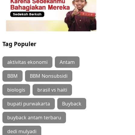
Tag Populer
aktivitas ekonomi
Antam
BBM
BBM Nonsubsidi
biologis
brasil vs haiti
bupati purwakarta
Buyback
buyback antam terbaru
dedi mulyadi