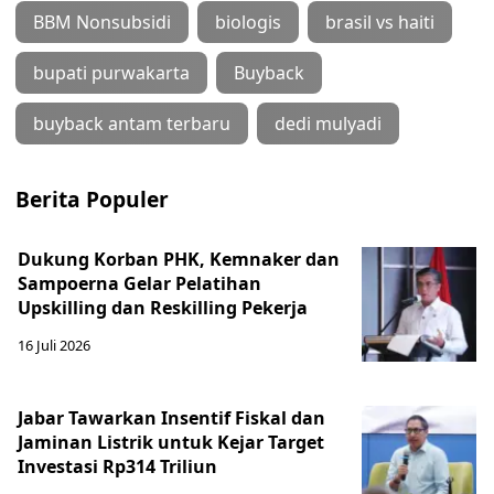
BBM Nonsubsidi
biologis
brasil vs haiti
bupati purwakarta
Buyback
buyback antam terbaru
dedi mulyadi
Berita Populer
Dukung Korban PHK, Kemnaker dan
Sampoerna Gelar Pelatihan
Upskilling dan Reskilling Pekerja
16 Juli 2026
Jabar Tawarkan Insentif Fiskal dan
Jaminan Listrik untuk Kejar Target
Investasi Rp314 Triliun