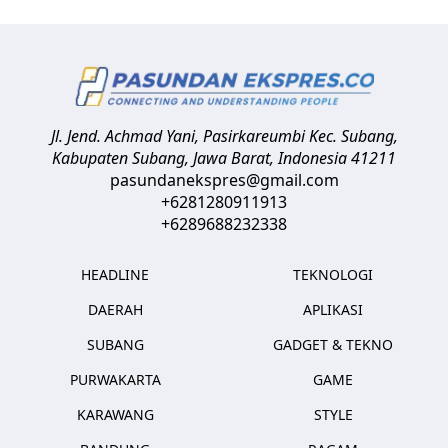
Jl. Jend. Achmad Yani, Pasirkareumbi
Kec. Subang,
Kabupaten Subang, Jawa Barat
,
Indonesia
41211
pasundanekspres@gmail.com
+6281280911913
+6289688232338
HEADLINE
TEKNOLOGI
DAERAH
APLIKASI
SUBANG
GADGET & TEKNO
PURWAKARTA
GAME
KARAWANG
STYLE