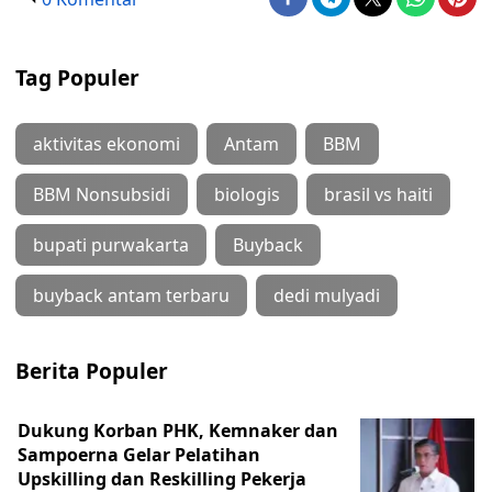
Tag Populer
aktivitas ekonomi
Antam
BBM
BBM Nonsubsidi
biologis
brasil vs haiti
bupati purwakarta
Buyback
buyback antam terbaru
dedi mulyadi
Berita Populer
Dukung Korban PHK, Kemnaker dan
Sampoerna Gelar Pelatihan
Upskilling dan Reskilling Pekerja