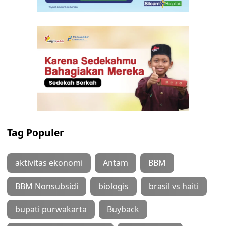
Tag Populer
aktivitas ekonomi
Antam
BBM
BBM Nonsubsidi
biologis
brasil vs haiti
bupati purwakarta
Buyback