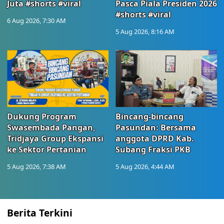
Juta #shorts #viral
Pasca Piala Presiden 2026
#shorts #viral
6 Aug 2026, 7:30 AM
5 Aug 2026, 8:16 AM
Dukung Program
Bincang-bincang
Swasembada Pangan,
Pasundan: Bersama
Tridjaya Group Ekspansi
anggota DPRD Kab.
ke Sektor Pertanian
Subang Fraksi PKB
5 Aug 2026, 7:38 AM
5 Aug 2026, 4:44 AM
Berita Terkini