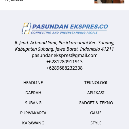
Jl. Jend. Achmad Yani, Pasirkareumbi
Kec. Subang,
Kabupaten Subang, Jawa Barat
,
Indonesia
41211
pasundanekspres@gmail.com
+6281280911913
+6289688232338
HEADLINE
TEKNOLOGI
DAERAH
APLIKASI
SUBANG
GADGET & TEKNO
PURWAKARTA
GAME
KARAWANG
STYLE