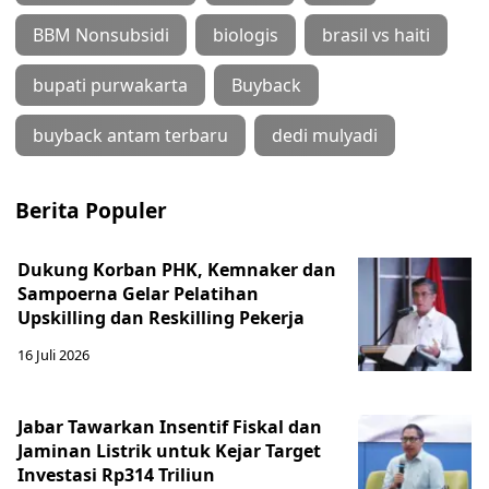
BBM Nonsubsidi
biologis
brasil vs haiti
bupati purwakarta
Buyback
buyback antam terbaru
dedi mulyadi
Berita Populer
Dukung Korban PHK, Kemnaker dan
Sampoerna Gelar Pelatihan
Upskilling dan Reskilling Pekerja
16 Juli 2026
Jabar Tawarkan Insentif Fiskal dan
Jaminan Listrik untuk Kejar Target
Investasi Rp314 Triliun