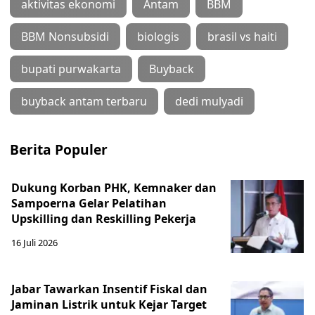
aktivitas ekonomi
Antam
BBM
BBM Nonsubsidi
biologis
brasil vs haiti
bupati purwakarta
Buyback
buyback antam terbaru
dedi mulyadi
Berita Populer
Dukung Korban PHK, Kemnaker dan
Sampoerna Gelar Pelatihan
Upskilling dan Reskilling Pekerja
16 Juli 2026
Jabar Tawarkan Insentif Fiskal dan
Jaminan Listrik untuk Kejar Target