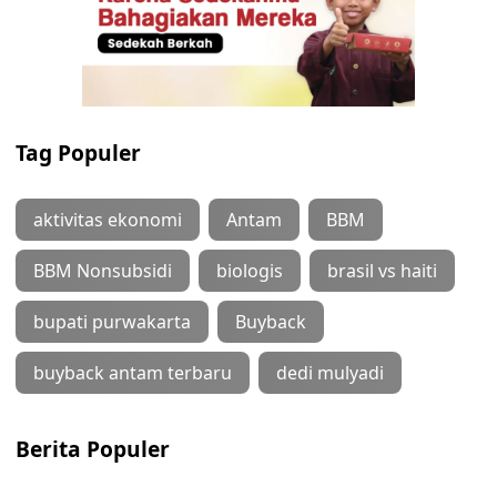
Tag Populer
aktivitas ekonomi
Antam
BBM
BBM Nonsubsidi
biologis
brasil vs haiti
bupati purwakarta
Buyback
buyback antam terbaru
dedi mulyadi
Berita Populer