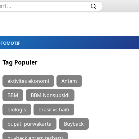
OTOMOTIF
Tag Populer
aktivitas ekonomi
Antam
BBM
BBM Nonsubsidi
biologis
brasil vs haiti
bupati purwakarta
Buyback
buyback antam terbaru