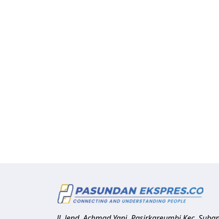
Jl. Jend. Achmad Yani, Pasirkareumbi
Kec. Suba