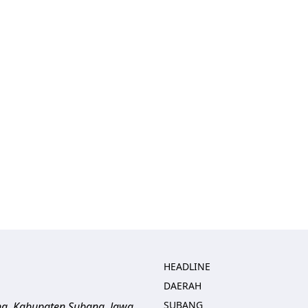
HEADLINE
DAERAH
SUBANG
ng, Kabupaten Subang, Jawa