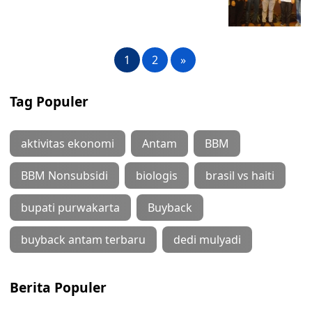
1
2
»
Tag Populer
aktivitas ekonomi
Antam
BBM
BBM Nonsubsidi
biologis
brasil vs haiti
bupati purwakarta
Buyback
buyback antam terbaru
dedi mulyadi
Berita Populer