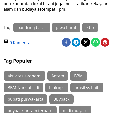
perekonomian lokal tetapi juga melestarikan kekayaan
alam dan budaya setempat. (pm)
Tag:
bandung barat
jawa barat
kbb
0 Komentar
Tag Populer
aktivitas ekonomi
Antam
BBM
BBM Nonsubsidi
biologis
brasil vs haiti
bupati purwakarta
Buyback
buyback antam terbaru
dedi mulyadi