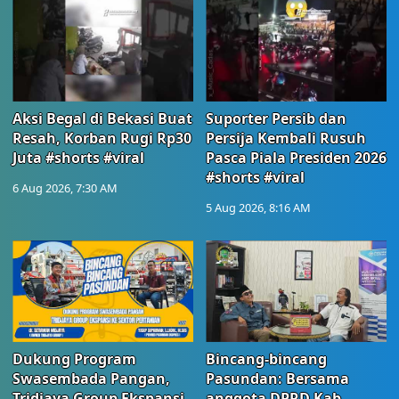
Aksi Begal di Bekasi Buat
Suporter Persib dan
Resah, Korban Rugi Rp30
Persija Kembali Rusuh
Juta #shorts #viral
Pasca Piala Presiden 2026
#shorts #viral
6 Aug 2026, 7:30 AM
5 Aug 2026, 8:16 AM
Dukung Program
Bincang-bincang
Swasembada Pangan,
Pasundan: Bersama
Tridjaya Group Ekspansi
anggota DPRD Kab.