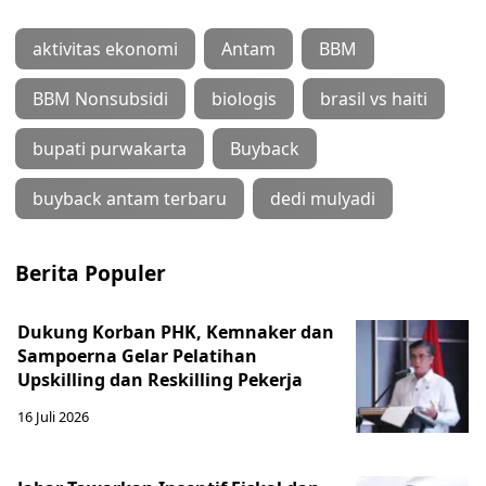
aktivitas ekonomi
Antam
BBM
BBM Nonsubsidi
biologis
brasil vs haiti
bupati purwakarta
Buyback
buyback antam terbaru
dedi mulyadi
Berita Populer
Dukung Korban PHK, Kemnaker dan
Sampoerna Gelar Pelatihan
Upskilling dan Reskilling Pekerja
16 Juli 2026