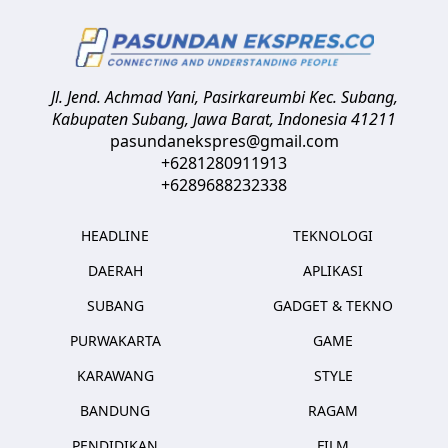
Jl. Jend. Achmad Yani, Pasirkareumbi
Kec. Subang,
Kabupaten Subang, Jawa Barat
,
Indonesia
41211
pasundanekspres@gmail.com
+6281280911913
+6289688232338
HEADLINE
TEKNOLOGI
DAERAH
APLIKASI
SUBANG
GADGET & TEKNO
PURWAKARTA
GAME
KARAWANG
STYLE
BANDUNG
RAGAM
PENDIDIKAN
FILM