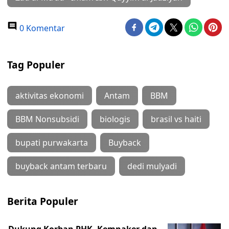
0 Komentar
Tag Populer
aktivitas ekonomi
Antam
BBM
BBM Nonsubsidi
biologis
brasil vs haiti
bupati purwakarta
Buyback
buyback antam terbaru
dedi mulyadi
Berita Populer