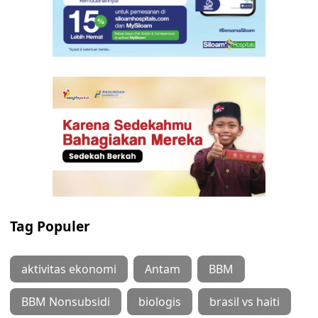
Tag Populer
aktivitas ekonomi
Antam
BBM
BBM Nonsubsidi
biologis
brasil vs haiti