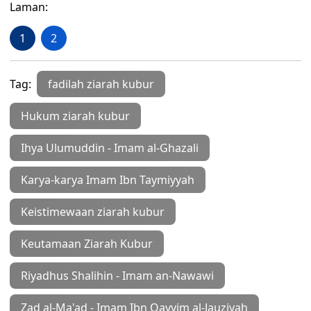
Laman:
1
2
Tag:
fadilah ziarah kubur
Hukum ziarah kubur
Ihya Ulumuddin - Imam al-Ghazali
Karya-karya Imam Ibn Taymiyyah
Keistimewaan ziarah kubur
Keutamaan Ziarah Kubur
Riyadhus Shalihin - Imam an-Nawawi
Zad al-Ma'ad - Imam Ibn Qayyim al-Jauziyah