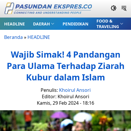
FOOD &
HEADLINE
DAERAH
PENDIDIKAN
TRAVELING
Beranda
»
HEADLINE
Wajib Simak! 4 Pandangan
Para Ulama Terhadap Ziarah
Kubur dalam Islam
Penulis:
Khoirul Ansori
Editor: Khoirul Ansori
Kamis, 29 Feb 2024 - 18:16