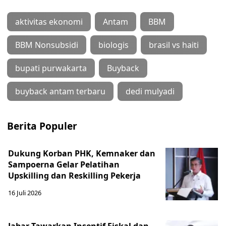
aktivitas ekonomi
Antam
BBM
BBM Nonsubsidi
biologis
brasil vs haiti
bupati purwakarta
Buyback
buyback antam terbaru
dedi mulyadi
Berita Populer
Dukung Korban PHK, Kemnaker dan
Sampoerna Gelar Pelatihan
Upskilling dan Reskilling Pekerja
16 Juli 2026