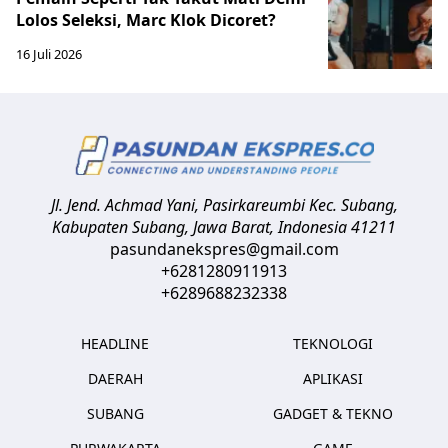
Lolos Seleksi, Marc Klok Dicoret?
16 Juli 2026
Jl. Jend. Achmad Yani, Pasirkareumbi
Kec. Subang,
Kabupaten Subang, Jawa Barat
,
Indonesia
41211
pasundanekspres@gmail.com
+6281280911913
+6289688232338
HEADLINE
TEKNOLOGI
DAERAH
APLIKASI
SUBANG
GADGET & TEKNO