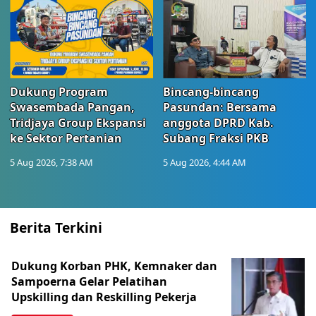
Dukung Program
Bincang-bincang
Swasembada Pangan,
Pasundan: Bersama
Tridjaya Group Ekspansi
anggota DPRD Kab.
ke Sektor Pertanian
Subang Fraksi PKB
5 Aug 2026, 7:38 AM
5 Aug 2026, 4:44 AM
Berita Terkini
Dukung Korban PHK, Kemnaker dan
Sampoerna Gelar Pelatihan
Upskilling dan Reskilling Pekerja