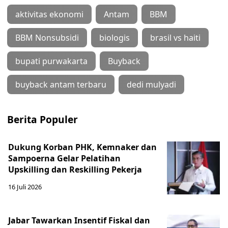
aktivitas ekonomi
Antam
BBM
BBM Nonsubsidi
biologis
brasil vs haiti
bupati purwakarta
Buyback
buyback antam terbaru
dedi mulyadi
Berita Populer
Dukung Korban PHK, Kemnaker dan
Sampoerna Gelar Pelatihan
Upskilling dan Reskilling Pekerja
16 Juli 2026
Jabar Tawarkan Insentif Fiskal dan