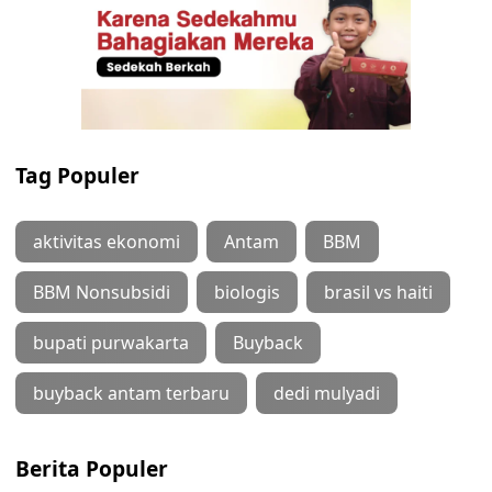
Tag Populer
aktivitas ekonomi
Antam
BBM
BBM Nonsubsidi
biologis
brasil vs haiti
bupati purwakarta
Buyback
buyback antam terbaru
dedi mulyadi
Berita Populer