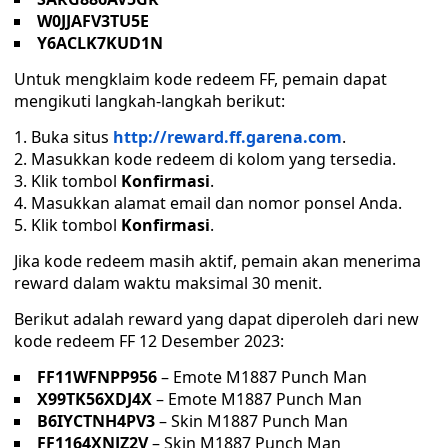
W0JJAFV3TU5E
Y6ACLK7KUD1N
Untuk mengklaim kode redeem FF, pemain dapat
mengikuti langkah-langkah berikut:
Buka situs
http://reward.ff.garena.com
.
Masukkan kode redeem di kolom yang tersedia.
Klik tombol
Konfirmasi
.
Masukkan alamat email dan nomor ponsel Anda.
Klik tombol
Konfirmasi
.
Jika kode redeem masih aktif, pemain akan menerima
reward dalam waktu maksimal 30 menit.
Berikut adalah reward yang dapat diperoleh dari new
kode redeem FF 12 Desember 2023:
FF11WFNPP956
– Emote M1887 Punch Man
X99TK56XDJ4X
– Emote M1887 Punch Man
B6IYCTNH4PV3
– Skin M1887 Punch Man
FF1164XNJZ2V
– Skin M1887 Punch Man