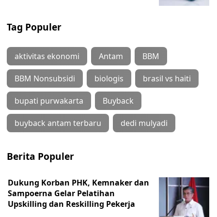
Tag Populer
aktivitas ekonomi
Antam
BBM
BBM Nonsubsidi
biologis
brasil vs haiti
bupati purwakarta
Buyback
buyback antam terbaru
dedi mulyadi
Berita Populer
Dukung Korban PHK, Kemnaker dan
Sampoerna Gelar Pelatihan
Upskilling dan Reskilling Pekerja