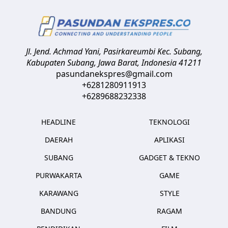
Jl. Jend. Achmad Yani, Pasirkareumbi
Kec. Subang,
Kabupaten Subang, Jawa Barat
,
Indonesia
41211
pasundanekspres@gmail.com
+6281280911913
+6289688232338
HEADLINE
TEKNOLOGI
DAERAH
APLIKASI
SUBANG
GADGET & TEKNO
PURWAKARTA
GAME
KARAWANG
STYLE
BANDUNG
RAGAM