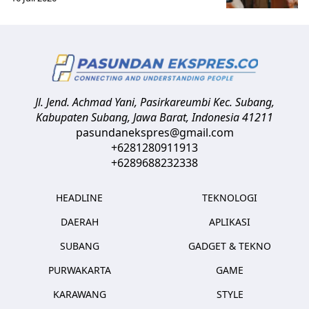
Jl. Jend. Achmad Yani, Pasirkareumbi
Kec. Subang,
Kabupaten Subang, Jawa Barat
,
Indonesia
41211
pasundanekspres@gmail.com
+6281280911913
+6289688232338
HEADLINE
TEKNOLOGI
DAERAH
APLIKASI
SUBANG
GADGET & TEKNO
PURWAKARTA
GAME
KARAWANG
STYLE