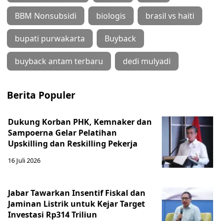
BBM Nonsubsidi
biologis
brasil vs haiti
bupati purwakarta
Buyback
buyback antam terbaru
dedi mulyadi
Berita Populer
Dukung Korban PHK, Kemnaker dan
Sampoerna Gelar Pelatihan
Upskilling dan Reskilling Pekerja
16 Juli 2026
Jabar Tawarkan Insentif Fiskal dan
Jaminan Listrik untuk Kejar Target
Investasi Rp314 Triliun