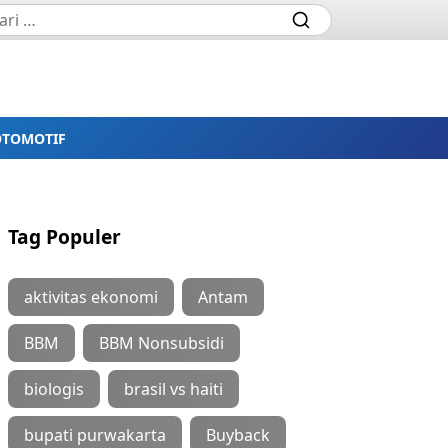
OTOMOTIF
Tag Populer
aktivitas ekonomi
Antam
BBM
BBM Nonsubsidi
biologis
brasil vs haiti
bupati purwakarta
Buyback