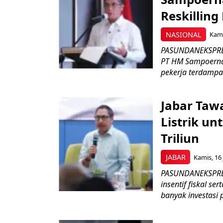
Reskilling
NASIONAL
Kami
PASUNDANEKSPRES
PT HM Sampoerna
pekerja terdampa
Jabar Tawa
Listrik un
Triliun
JABAR
Kamis, 16 
PASUNDANEKSPRES
insentif fiskal s
banyak investasi 