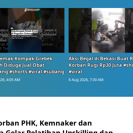
emak Kompak Grebek
Aksi Begal di Bekasi Buat 
 Diduga Jual Obat
Korban Rugi Rp30 Juta #sh
ang #shorts #viral #subang
#viral
26, 4:05 AM
6 Aug 2026, 7:30 AM
orban PHK, Kemnaker dan
 Gelar Pelatihan Upskilling dan