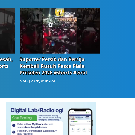
Resah,
Suporter Persib dan Persija
orts
Kembali Rusuh Pasca Piala
Presiden 2026 #shorts #viral
5 Aug 2026, 8:16 AM