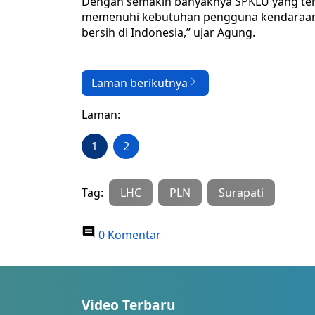
Dengan semakin banyaknya SPKLU yang terse
memenuhi kebutuhan pengguna kendaraan l
bersih di Indonesia,” ujar Agung.
Laman berikutnya
Laman:
1
2
Tag:
LHC
PLN
Surapati
0 Komentar
Video Terbaru