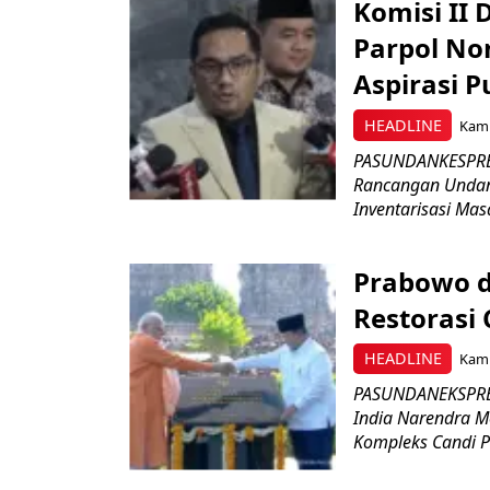
Komisi II
Parpol No
Aspirasi P
HEADLINE
Kami
PASUNDANKESPRES
Rancangan Undan
Inventarisasi Mas
Prabowo d
Restorasi
HEADLINE
Kami
PASUNDANEKSPRES
India Narendra M
Kompleks Candi P