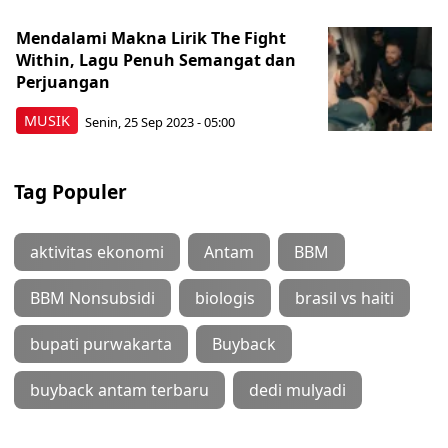
Mendalami Makna Lirik The Fight
Within, Lagu Penuh Semangat dan
Perjuangan
MUSIK
Senin, 25 Sep 2023 - 05:00
Tag Populer
aktivitas ekonomi
Antam
BBM
BBM Nonsubsidi
biologis
brasil vs haiti
bupati purwakarta
Buyback
buyback antam terbaru
dedi mulyadi