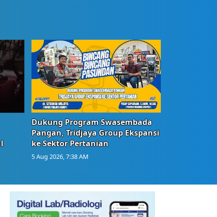
Dukung Program Swasembada
Pangan, Tridjaya Group Ekspansi
l
ke Sektor Pertanian
5 Aug 2026, 7:38 AM