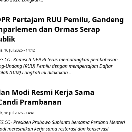
 DPR Pertajam RUU Pemilu, Gandeng
nparlemen dan Ormas Serap
ublik
s, 16 Jul 2026 - 14:42
.CO- Komisi II DPR RI terus mematangkan pembahasan
g-Undang (RUU) Pemilu dengan mempertajam Daftar
alah (DIM).Langkah ini dilakukan...
an Modi Resmi Kerja Sama
 Candi Prambanan
s, 16 Jul 2026 - 14:41
.CO- Presiden Prabowo Subianto bersama Perdana Menteri
odi meresmikan kerja sama restorasi dan konservasi