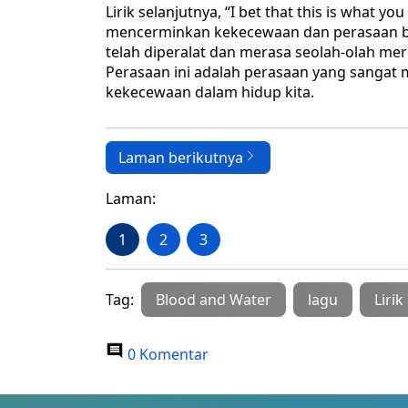
Lirik selanjutnya, “I bet that this is what yo
mencerminkan kekecewaan dan perasaan ba
telah diperalat dan merasa seolah-olah mer
Perasaan ini adalah perasaan yang sangat
kekecewaan dalam hidup kita.
Laman berikutnya
Laman:
1
2
3
Tag:
Blood and Water
lagu
Lirik
0 Komentar