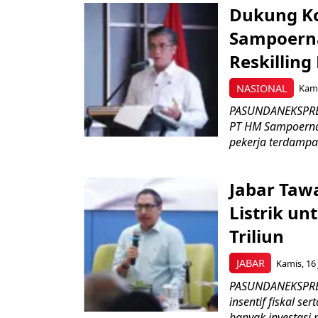
Dukung K
Sampoerna
Reskilling
NASIONAL
Kami
PASUNDANEKSPRES
PT HM Sampoerna
pekerja terdampa
Jabar Tawa
Listrik un
Triliun
JABAR
Kamis, 16 
PASUNDANEKSPRES
insentif fiskal s
banyak investasi 