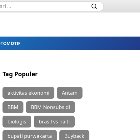
OTOMOTIF
Tag Populer
aktivitas ekonomi
Antam
BBM
BBM Nonsubsidi
biologis
brasil vs haiti
bupati purwakarta
Buyback