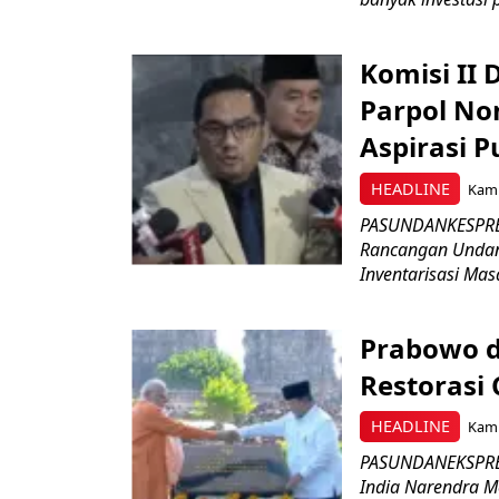
Komisi II
Parpol No
Aspirasi P
HEADLINE
Kami
PASUNDANKESPRES
Rancangan Undan
Inventarisasi Mas
Prabowo d
Restorasi
HEADLINE
Kami
PASUNDANEKSPRES
India Narendra M