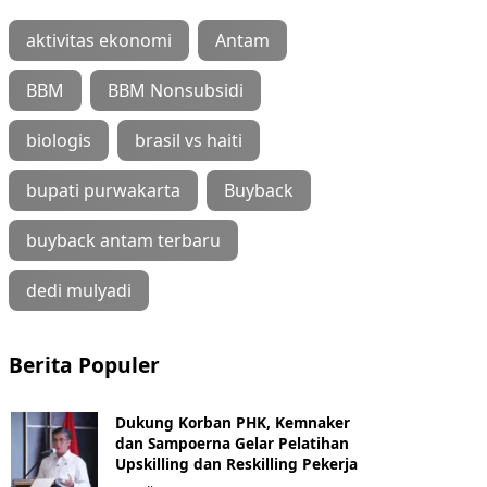
aktivitas ekonomi
Antam
BBM
BBM Nonsubsidi
biologis
brasil vs haiti
bupati purwakarta
Buyback
buyback antam terbaru
dedi mulyadi
Berita Populer
Dukung Korban PHK, Kemnaker
dan Sampoerna Gelar Pelatihan
Upskilling dan Reskilling Pekerja