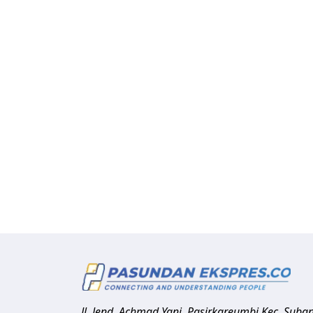
Jl. Jend. Achmad Yani, Pasirkareumbi
Kec. Suba