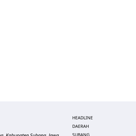
HEADLINE
DAERAH
SUBANG
ng, Kabupaten Subang, Jawa