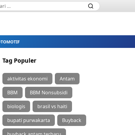
OTOMOTIF
Tag Populer
aktivitas ekonomi
Antam
BBM
BBM Nonsubsidi
biologis
brasil vs haiti
bupati purwakarta
Buyback
buyback antam terbaru