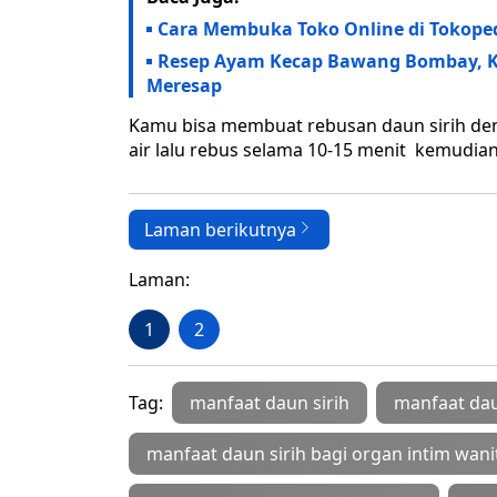
Cara Membuka Toko Online di Tokoped
Resep Ayam Kecap Bawang Bombay, K
Meresap
Kamu bisa membuat rebusan daun sirih den
air lalu rebus selama 10-15 menit kemudia
Laman berikutnya
Laman:
1
2
Tag:
manfaat daun sirih
manfaat dau
manfaat daun sirih bagi organ intim wani