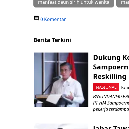
manfaat daun sirih untuk wanita
man
0 Komentar
Berita Terkini
Dukung K
Sampoerna
Reskilling
NASIONAL
Kami
PASUNDANEKSPRES
PT HM Sampoerna
pekerja terdampa
Jabar Tawa