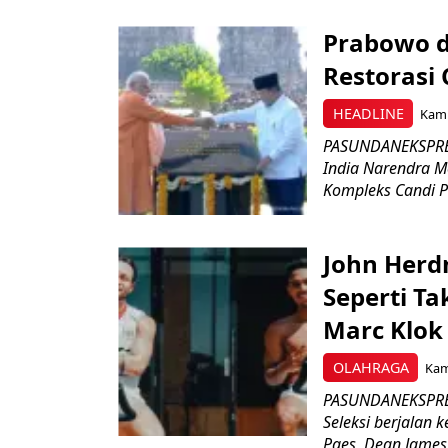
Prabowo d
Restorasi
HEADLINE
Kami
PASUNDANEKSPRES
India Narendra M
Kompleks Candi P
John Herd
Seperti Ta
Marc Klok 
OLAHRAGA
Kami
PASUNDANEKSPRES
Seleksi berjalan
Paes, Dean James.