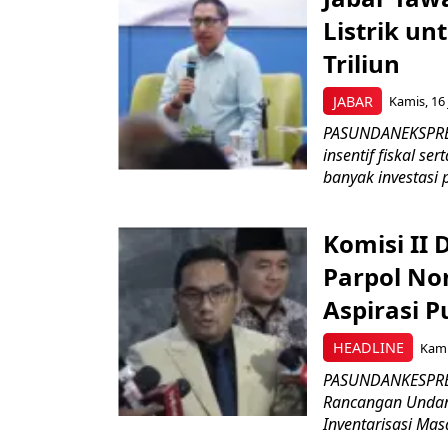
Listrik un
Triliun
JABAR
Kamis, 16 
PASUNDANEKSPRES
insentif fiskal s
banyak investasi 
Komisi II
Parpol No
Aspirasi P
HEADLINE
Kami
PASUNDANKESPRES
Rancangan Undan
Inventarisasi Mas