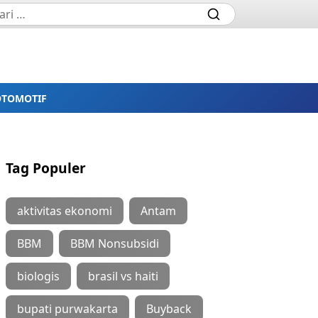
OTOMOTIF
Tag Populer
aktivitas ekonomi
Antam
BBM
BBM Nonsubsidi
biologis
brasil vs haiti
bupati purwakarta
Buyback