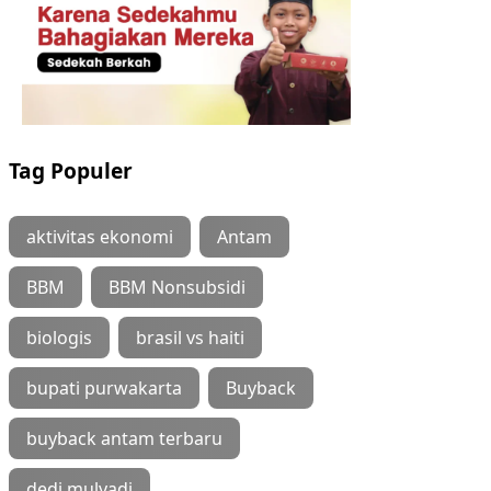
Tag Populer
aktivitas ekonomi
Antam
BBM
BBM Nonsubsidi
biologis
brasil vs haiti
bupati purwakarta
Buyback
buyback antam terbaru
dedi mulyadi