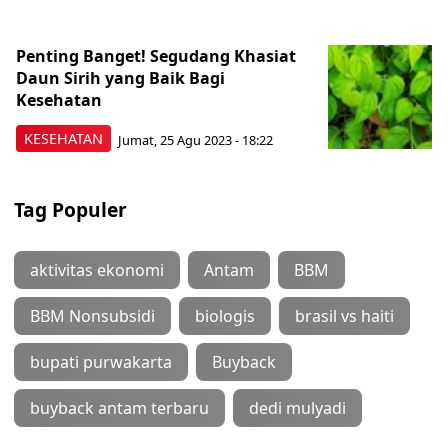
Penting Banget! Segudang Khasiat
Daun Sirih yang Baik Bagi
Kesehatan
KESEHATAN
Jumat, 25 Agu 2023 - 18:22
Tag Populer
aktivitas ekonomi
Antam
BBM
BBM Nonsubsidi
biologis
brasil vs haiti
bupati purwakarta
Buyback
buyback antam terbaru
dedi mulyadi