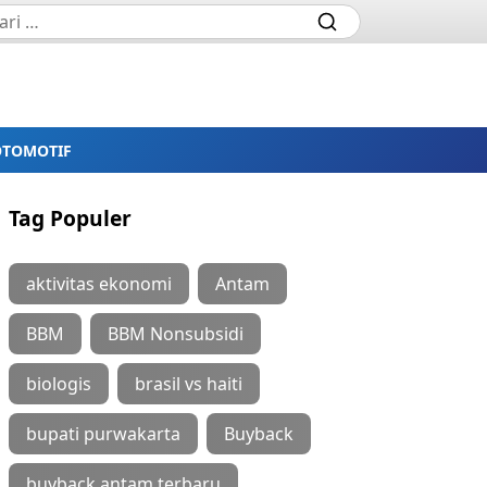
OTOMOTIF
Tag Populer
aktivitas ekonomi
Antam
BBM
BBM Nonsubsidi
biologis
brasil vs haiti
bupati purwakarta
Buyback
buyback antam terbaru