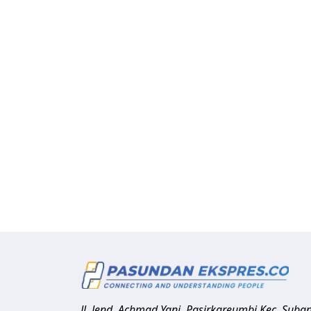
Jl. Jend. Achmad Yani, Pasirkareumbi
Kec. Suba