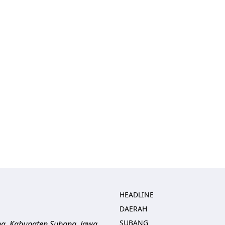
HEADLINE
DAERAH
SUBANG
ng, Kabupaten Subang, Jawa