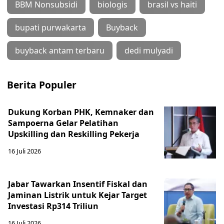
BBM Nonsubsidi
biologis
brasil vs haiti
bupati purwakarta
Buyback
buyback antam terbaru
dedi mulyadi
Berita Populer
Dukung Korban PHK, Kemnaker dan
Sampoerna Gelar Pelatihan
Upskilling dan Reskilling Pekerja
16 Juli 2026
Jabar Tawarkan Insentif Fiskal dan
Jaminan Listrik untuk Kejar Target
Investasi Rp314 Triliun
16 Juli 2026