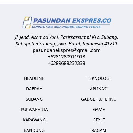
Jl. Jend. Achmad Yani, Pasirkareumbi
Kec. Subang,
Kabupaten Subang, Jawa Barat
,
Indonesia
41211
pasundanekspres@gmail.com
+6281280911913
+6289688232338
HEADLINE
TEKNOLOGI
DAERAH
APLIKASI
SUBANG
GADGET & TEKNO
PURWAKARTA
GAME
KARAWANG
STYLE
BANDUNG
RAGAM