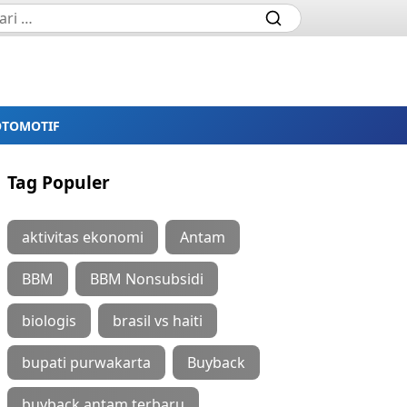
OTOMOTIF
Tag Populer
aktivitas ekonomi
Antam
BBM
BBM Nonsubsidi
biologis
brasil vs haiti
bupati purwakarta
Buyback
buyback antam terbaru