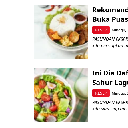
Rekomenda
Buka Puas
RESEP
Minggu, 2
PASUNDAN EKSPRE
kita persiapkan 
Ini Dia D
Sahur Lag
RESEP
Minggu, 2
PASUNDAN EKSPRE
kita siap-siap me